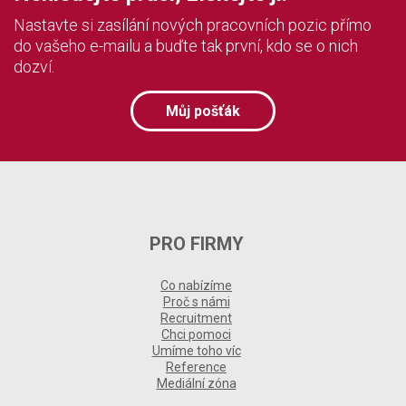
Nastavte si zasílání nových pracovních pozic přímo
do vašeho e-mailu a buďte tak první, kdo se o nich
dozví.
Můj pošťák
PRO FIRMY
Co nabízíme
Proč s námi
Recruitment
Chci pomoci
Umíme toho víc
Reference
Mediální zóna