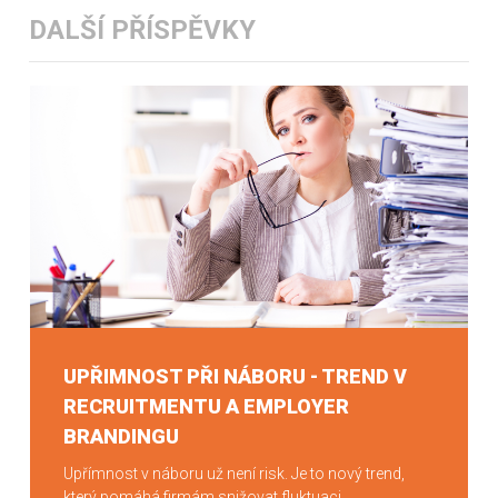
DALŠÍ PŘÍSPĚVKY
UPŘIMNOST PŘI NÁBORU - TREND V
RECRUITMENTU A EMPLOYER
BRANDINGU
Upřímnost v náboru už není risk. Je to nový trend,
který pomáhá firmám snižovat fluktuaci,...