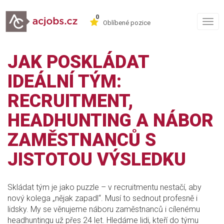
0
Togg
Oblíbené pozice
navig
JAK POSKLÁDAT
IDEÁLNÍ TÝM:
RECRUITMENT,
HEADHUNTING A NÁBOR
ZAMĚSTNANCŮ S
JISTOTOU VÝSLEDKU
Skládat tým je jako puzzle – v recruitmentu nestačí, aby
nový kolega „nějak zapadl“. Musí to sednout profesně i
lidsky. My se věnujeme náboru zaměstnanců i cílenému
headhuntingu už přes 24 let. Hledáme lidi, kteří do týmu