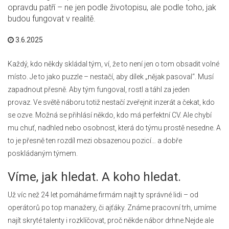
opravdu patří – ne jen podle životopisu, ale podle toho, jak
budou fungovat v realitě.
3.6.2025
Každý, kdo někdy skládal tým, ví, že to není jen o tom obsadit volné
místo. Je to jako puzzle – nestačí, aby dílek „nějak pasoval“. Musí
zapadnout přesně. Aby tým fungoval, rostl a táhl za jeden
provaz. Ve světě náboru totiž nestačí zveřejnit inzerát a čekat, kdo
se ozve. Možná se přihlásí někdo, kdo má perfektní CV. Ale chybí
mu chuť, nadhled nebo osobnost, která do týmu prostě nesedne. A
to je přesně ten rozdíl mezi obsazenou pozicí… a dobře
poskládaným týmem.
Víme, jak hledat. A koho hledat.
Už víc než 24 let pomáháme firmám najít ty správné lidi – od
operátorů po top manažery, či ajťáky. Známe pracovní trh, umíme
najít skryté talenty i rozklíčovat, proč někde nábor drhne.Nejde ale