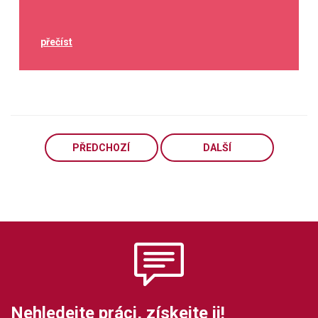
přečíst
PŘEDCHOZÍ
DALŠÍ
Nehledejte práci, získejte ji!