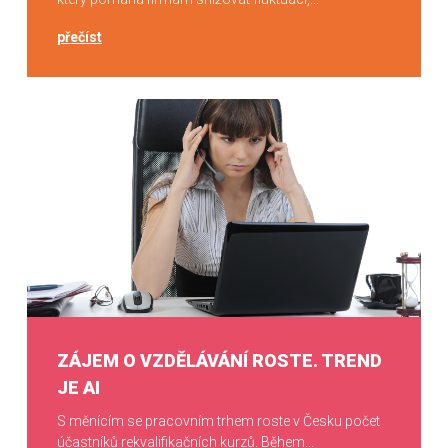
přečíst
ZÁJEM O VZDĚLÁVÁNÍ ROSTE. TREND
JE AI
S měnícím se pracovním trhem roste v Česku počet
účastníků rekvalifikačních kurzů. Během...