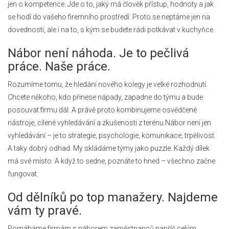
jen o kompetence. Jde o to, jaký má člověk přístup, hodnoty a jak
se hodí do vašeho firemního prostředí. Proto se neptáme jen na
dovednosti, ale i na to, s kým se budete rádi potkávat v kuchyňce.
Nábor není náhoda. Je to pečlivá
práce. Naše práce.
Rozumíme tomu, že hledání nového kolegy je velké rozhodnutí.
Chcete někoho, kdo přinese nápady, zapadne do týmu a bude
posouvat firmu dál. A právě proto kombinujeme osvědčené
nástroje, cílené vyhledávání a zkušenosti z terénu.Nábor není jen
vyhledávání – je to strategie, psychologie, komunikace, trpělivost.
A taky dobrý odhad. My skládáme týmy jako puzzle. Každý dílek
má své místo. A když to sedne, poznáte to hned – všechno začne
fungovat.
Od dělníků po top manažery. Najdeme
vám ty pravé.
Pomáháme firmám s náborem zaměstnanců napříč celým