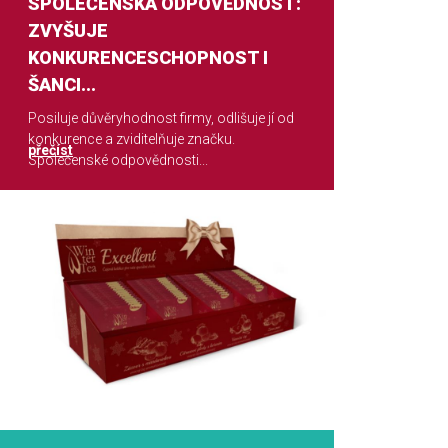
SPOLEČENSKÁ ODPOVĚDNOST:
ZVYŠUJE
KONKURENCESCHOPNOST I
ŠANCI...
Posiluje důvěryhodnost firmy, odlišuje jí od
konkurence a zviditelňuje značku.
přečíst
Společenské odpovědnosti...