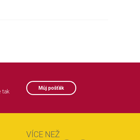
Můj pošťák
 tak
VÍCE NEŽ