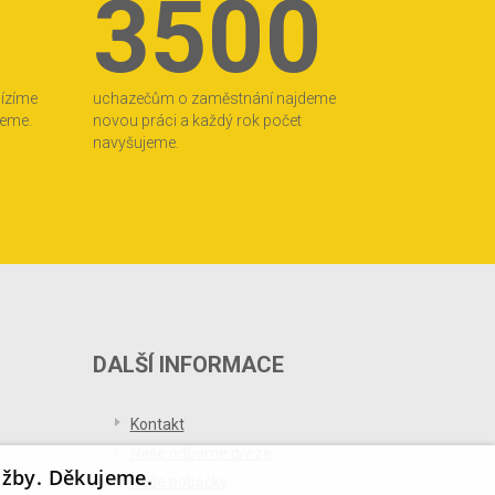
3500
bízíme
uchazečům o zaměstnání najdeme
jeme.
novou práci a každý rok počet
navyšujeme.
DALŠÍ INFORMACE
Kontakt
Naše odborné divize
užby. Děkujeme.
Naše pobočky