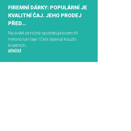
FIREMNÍ DÁRKY: POPULÁRNÍ JE
KVALITNÍ ČAJ. JEHO PRODEJ
PŘED...
Na světě se ročně spotřebuje kolem tří
milionů tun čaje. I Češi objevují kouzlo
kvalitních...
přečíst