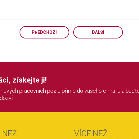
PŘEDCHOZÍ
DALŠÍ
i, získejte ji!
í nových pracovních pozic přímo do vašeho e-mailu a buďte
 dozví.
E NEŽ
VÍCE NEŽ