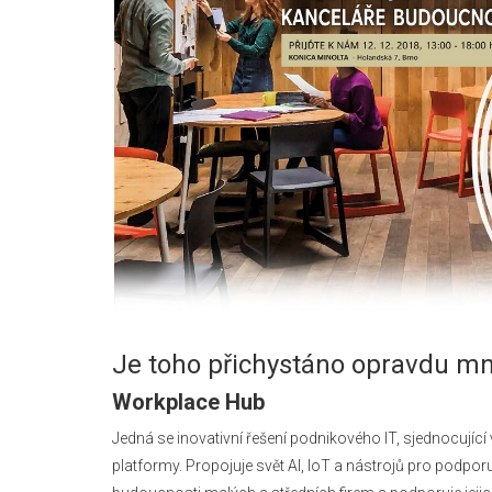
Je toho přichystáno opravdu m
Workplace Hub
Jedná se inovativní řešení podnikového IT, sjednocujíc
platformy. Propojuje svět AI, IoT a nástrojů pro podpo