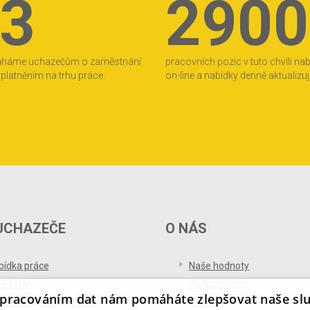
3
2900
áháme uchazečům o zaměstnání
pracovních pozic v tuto chvíli na
 uplatněním na trhu práce.
on-line a nabídky denně aktualizu
UCHAZEČE
O NÁS
bídka práce
Naše hodnoty
 Pošťák
Podporujeme
pracováním dat nám pomáháte zlepšovat naše sl
ference od uchazečů
Ocenění