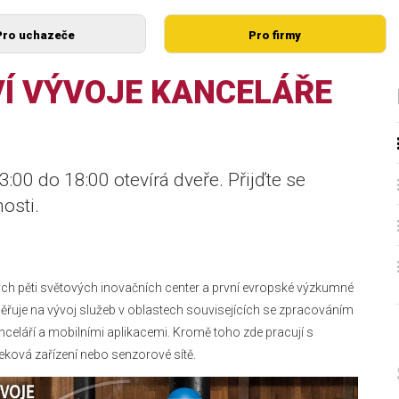
Pro uchazeče
Pro firmy
Í VÝVOJE KANCELÁŘE
00 do 18:00 otevírá dveře. Přijďte se
osti.
ých pěti světových inovačních center a první evropské výzkumné
řuje na vývoj služeb v oblastech souvisejících se zpracováním
nceláří a mobilními aplikacemi. Kromě toho zde pracují s
teková zařízení nebo senzorové sítě.