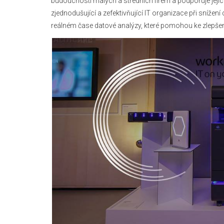
budoucnosti malých a středních firem a podporuje jejic
zjednodušující a zefektivňující IT organizace při sníže
reálném čase datové analýzy, které pomohou ke zlepšen