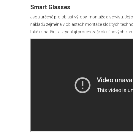
Smart Glasses
Jsou určené pro oblast výroby, montáže a servisu. Jeji
nákladů zejména v oblastech montáže složitých technolog
také usnadňují a zrychlují proces zaškolení nových z