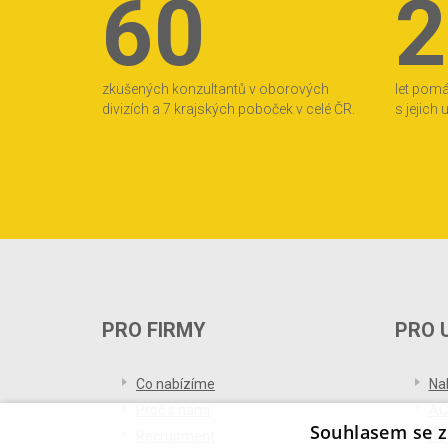
60
2
zkušených konzultantů v oborových
let pom
divizích a 7 krajských poboček v celé ČR.
s jejich
PRO FIRMY
PRO 
Co nabízíme
Na
Proč s námi
AC
Souhlasem se z
Recruitment
Re