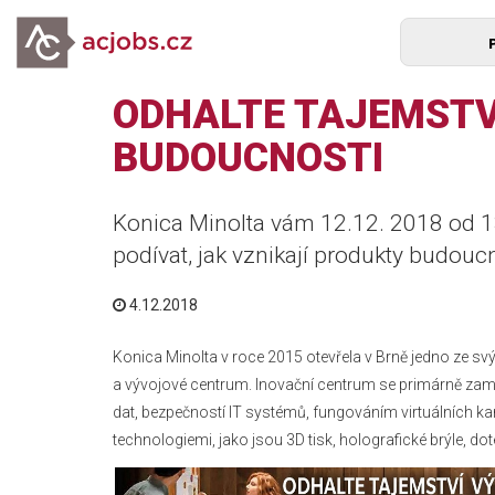
ODHALTE TAJEMSTV
BUDOUCNOSTI
Konica Minolta vám 12.12. 2018 od 13:
podívat, jak vznikají produkty budoucn
4.12.2018
Konica Minolta v roce 2015 otevřela v Brně jedno ze sv
a vývojové centrum. Inovační centrum se primárně zamě
dat, bezpečností IT systémů, fungováním virtuálních ka
technologiemi, jako jsou 3D tisk, holografické brýle, do