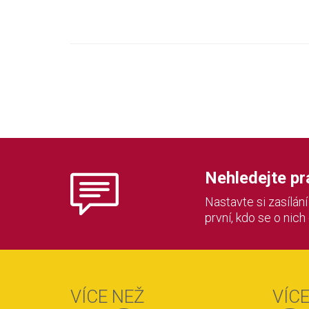
Nehledejte prác
Nastavte si zasílán
první, kdo se o nich
VÍCE NEŽ
VÍC