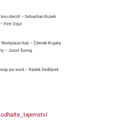
ávu identit – Sebastian Bušek
 – Petr Odut
o Workplace Hub – Zdeněk Krupka
sty – Jozef Šumaj
way we work – Radek Sedláček
a_odhalte_tajemství