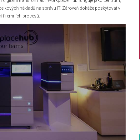
h digitální transformaci. Workplace Hub funguje jako centrum,
ní celkových nákladů na správu IT. Zároveň dokáže poskytovat v
í firemních procesů.