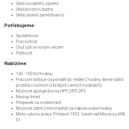
Úklid sociálního zázemí
Úklid prostoru bistra
Úklid zázemí zaměstnanců
Potřebujeme:
Spolehlivost
Pracovitost
Chuť učit se novým věcem
Pečlivost
Nabízíme:
140 - 150 Kč/hodinu
Pracovní doba je od pondělí do neděle 2 hodiny denně (úklid
probíhá v nočních či brzkých ranních hodinách)
Možnost spolupráce na HPP, DPP, DPČ
Nástup ihned
Příspěvek na mobilní tarif
Možnost záloh (mimořádně) za odpracované hodiny
Místo výkonu práce: Přístavní 1933, Veselí nad Moravou 698
01