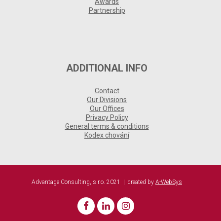
Awards
Partnership
ADDITIONAL INFO
Contact
Our Divisions
Our Offices
Privacy Policy
General terms & conditions
Kodex chování
Advantage Consulting, s.r.o. 2021 | created by
A-WebSys