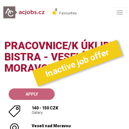
0
Togg
Favourites
navig
PRACOVNICE/K ÚKLIDU
Inactive job offer
BISTRA - VESELÍ NAD
MORAVOU
APPLY
140 - 150 CZK
Salary
Veselí nad Moravou