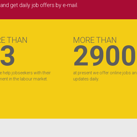
nd get daily job offers by e-mail.
E THAN
MORE THAN
3
2900
e help jobseekers with their
at present we offer online jobs a
nt in the labour market.
updates daily.