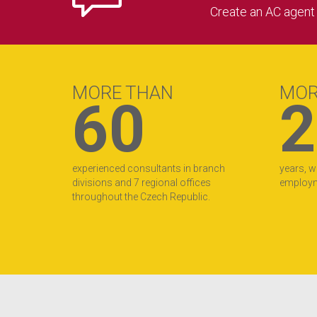
Create an AC agent a
MORE THAN
MOR
60
2
experienced consultants in branch
years, w
divisions and 7 regional offices
employme
throughout the Czech Republic.