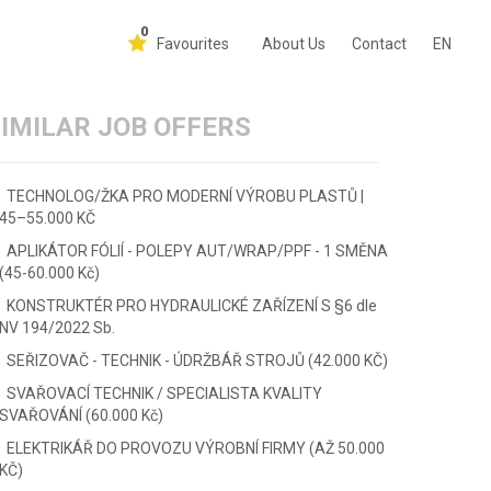
0
Favourites
About Us
Contact
EN
IMILAR JOB OFFERS
TECHNOLOG/ŽKA PRO MODERNÍ VÝROBU PLASTŮ |
45–55.000 KČ
APLIKÁTOR FÓLIÍ - POLEPY AUT/WRAP/PPF - 1 SMĚNA
(45-60.000 Kč)
KONSTRUKTÉR PRO HYDRAULICKÉ ZAŘÍZENÍ S §6 dle
NV 194/2022 Sb.
SEŘIZOVAČ - TECHNIK - ÚDRŽBÁŘ STROJŮ (42.000 KČ)
SVAŘOVACÍ TECHNIK / SPECIALISTA KVALITY
SVAŘOVÁNÍ (60.000 Kč)
ELEKTRIKÁŘ DO PROVOZU VÝROBNÍ FIRMY (AŽ 50.000
KČ)