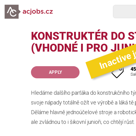
KONSTRUKTÉR DO S
Inactive 
(VHODNÉ I PRO JUNI
45
APPLY
Sa
Hledáme dalšího parťáka do konstrukčního tým
svoje nápady totálně ožít ve výrobě a láká tě 
Děláme hlavně jednoúčelové stroje a robotick
ale zvládnou to i šikovní junioři, co chtějí růst.