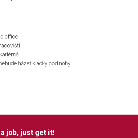
e office
racovišti
 kariérně
o nebude házet klacky pod nohy
a job, just get it!