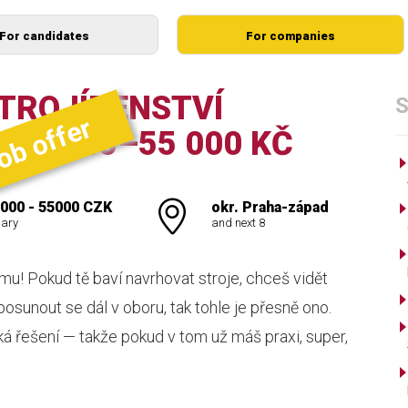
For candidates
For companies
TROJÍRENSTVÍ
S
job offer
ORY) 45–55 000 KČ
000 - 55000 CZK
okr. Praha-západ
lary
and next 8
u! Pokud tě baví navrhovat stroje, chceš vidět
posunout se dál v oboru, tak tohle je přesně ono.
á řešení — takže pokud v tom už máš praxi, super,