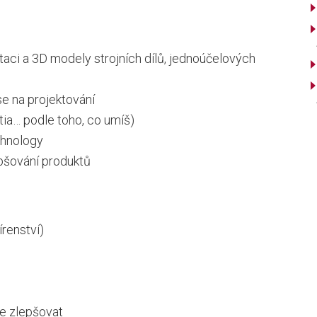
taci a 3D modely strojních dílů, jednoúčelových
se na projektování
tia… podle toho, co umíš)
chnology
pšování produktů
renství)
e zlepšovat