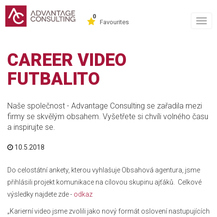
0
Togg
Favourites
navig
CAREER VIDEO
FUTBALITO
Naše společnost - Advantage Consulting se zařadila mezi
firmy se skvělým obsahem. Vyšetřete si chvíli volného času
a inspirujte se.
10.5.2018
Do celostátní ankety, kterou vyhlašuje Obsahová agentura, jsme
přihlásili projekt komunikace na cílovou skupinu ajťáků. Celkové
výsledky najdete zde -
odkaz
„Karierní video jsme zvolili jako nový formát oslovení nastupujících