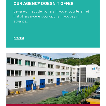
OUR AGENCY DOESN’T OFFER
Beware of fraudulent offers. If you encounter an ad
that offers excellent conditions, if you pay in
advance...
přečíst