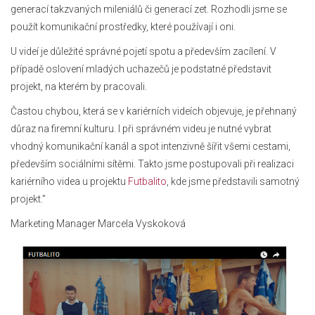
generací takzvaných mileniálů či generací zet. Rozhodli jsme se
použít komunikační prostředky, které používají i oni.
U videí je důležité správné pojetí spotu a především zacílení. V
případě oslovení mladých uchazečů je podstatné představit
projekt, na kterém by pracovali.
Častou chybou, která se v kariérních videích objevuje, je přehnaný
důraz na firemní kulturu. I při správném videu je nutné vybrat
vhodný komunikační kanál a spot intenzivně šířit všemi cestami,
především sociálními sítěmi. Takto jsme postupovali při realizaci
kariérního videa u projektu
Futbalito
, kde jsme představili samotný
projekt.”
Marketing Manager Marcela Vyskoková