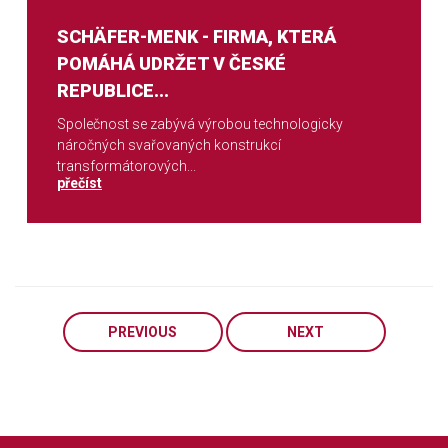
SCHÄFER-MENK - FIRMA, KTERÁ
POMÁHÁ UDRŽET V ČESKÉ
REPUBLICE...
Společnost se zabývá výrobou technologicky
náročných svařovaných konstrukcí
transformátorových...
přečíst
PREVIOUS
NEXT