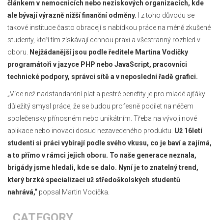
článkem v nemocnicích nebo neziskových organizacích, kde
ale bývají výrazně nižší finanční odměny.
I z toho důvodu se
takové instituce často obracejí s nabídkou práce na méně zkušené
studenty, kteří tím získávají cennou praxi a všestranný rozhled v
oboru.
Nejžádanější jsou podle ředitele Martina Vodičky
programátoři v jazyce PHP nebo JavaScript, pracovníci
technické podpory, správci sítě a v neposlední řadě grafici.
„Více než nadstandardní plat a pestré benefity je pro mladé ajťáky
důležitý smysl práce, že se budou profesně podílet na něčem
společensky přínosném nebo unikátním. Třeba na vývoji nové
aplikace nebo inovaci dosud nezavedeného produktu.
Už 16letí
studenti si práci vybírají podle svého vkusu, co je baví a zajímá,
a to přímo v rámci jejich oboru. To naše generace neznala,
brigády jsme hledali, kde se dalo. Nyní je to znatelný trend,
který brzké specializaci už středoškolských studentů
nahrává,“
popsal Martin Vodička.
CATEGORY