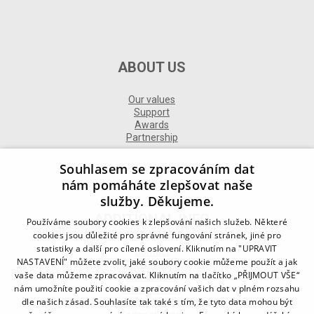
ABOUT US
Our values
Support
Awards
Partnership
Souhlasem se zpracováním dat
nám pomáháte zlepšovat naše
služby. Děkujeme.
ADDITIONAL INFO
Používáme soubory cookies k zlepšování našich služeb. Některé
cookies jsou důležité pro správné fungování stránek, jiné pro
statistiky a další pro cílené oslovení. Kliknutím na "UPRAVIT
Contact
NASTAVENÍ" můžete zvolit, jaké soubory cookie můžeme použít a jak
Our Divisions
vaše data můžeme zpracovávat. Kliknutím na tlačítko „PŘIJMOUT VŠE“
Our Offices
nám umožníte použití cookie a zpracování vašich dat v plném rozsahu
Privacy Policy
dle našich zásad. Souhlasíte tak také s tím, že tyto data mohou být
General terms & conditions