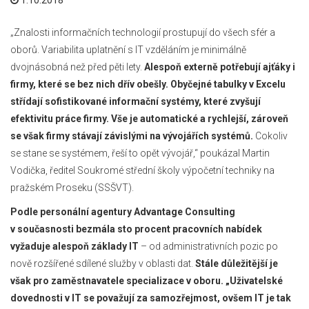
1.10.2018
„Znalosti informačních technologií prostupují do všech sfér a
oborů. Variabilita uplatnění s IT vzděláním je minimálně
dvojnásobná než před pěti lety.
Alespoň externě potřebují ajťáky i
firmy, které se bez nich dřív obešly. Obyčejné tabulky v Excelu
střídají sofistikované informační systémy, které zvyšují
efektivitu práce firmy. Vše je automatické a rychlejší, zároveň
se však firmy stávají závislými na vývojářích systémů.
Cokoliv
se stane se systémem, řeší to opět vývojář,“ poukázal Martin
Vodička, ředitel Soukromé střední školy výpočetní techniky na
pražském Proseku (SSŠVT).
Podle personální agentury Advantage Consulting
v současnosti bezmála sto procent pracovních nabídek
vyžaduje alespoň základy IT
– od administrativních pozic po
nově rozšířené sdílené služby v oblasti dat.
Stále důležitější je
však pro zaměstnavatele specializace v oboru.
„Uživatelské
dovednosti v IT se považují za samozřejmost, ovšem IT je tak