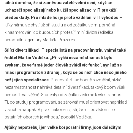
silná doména, že si zaměstnavatelé velmi cení, když se
uchazeči specializují nebo k užší specializaci v IT prokáží
předpoklady.
Pro mladé lidi je proto vzdělání v IT výhodou –
díky němu se chytí už při studiu a od začátku velmi pomáhá
k nasměrování do budoucích profesí,“ míní divizní ředitelka
personální agentury Markéta Prazeres.
Sílící diverzifikaci IT specialistů na pracovním trhu vnímá také
ředitel Martin Vodička. „Při vyšší nezaměstnanosti bylo
zvykem, že ve firmě jeden člověk zvládl víc funkcí, nyní už se
mladí programátoři zdráhají, když se po nich chce něco jiného
než jejich specializace.
Pracovní trh se hodně rozmělnil, nízká
nezaměstnanost nahrává detailní diverzifikaci, takový boom však
nemusí trvat věčně. Studenty od začátku vedeme k všestrannosti.
Ti, co studují programování, se zároveň musí orientovat například i
v sítích a naopak. V praxi nakonec zjistí, že mít povědomí i o
ostatních oborech je výhoda,“ podotkl Vodička.
Ajťáky nepotřebují jen velké korporátní firmy, jsou důležitým