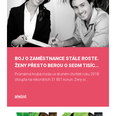
BOJ O ZAMĚSTNANCE STÁLE ROSTE.
ŽENY PŘESTO BEROU O SEDM TISÍC...
Průměrná hrubá mzda ve druhém čtvrtletí roku 2018
stoupla na rekordních 31 851 korun. Ženy si...
přečíst